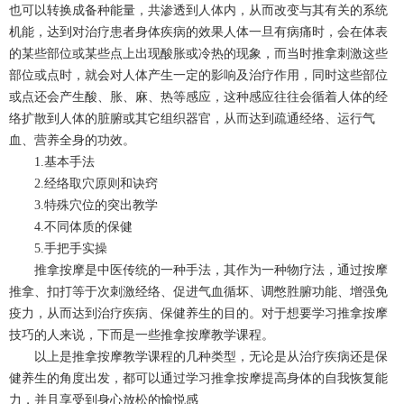
也可以转换成备种能量，共渗透到人体内，从而改变与其有关的系统
机能，达到对治疗患者身体疾病的效果人体一旦有病痛时，会在体表
的某些部位或某些点上出现酸胀或冷热的现象，而当时推拿刺激这些
部位或点时，就会对人体产生一定的影响及治疗作用，同时这些部位
或点还会产生酸、胀、麻、热等感应，这种感应往往会循着人体的经
络扩散到人体的脏腑或其它组织器官，从而达到疏通经络、运行气
血、营养全身的功效。
1.基本手法
2.经络取穴原则和诀窍
3.特殊穴位的突出教学
4.不同体质的保健
5.手把手实操
推拿按摩是中医传统的一种手法，其作为一种物疗法，通过按摩
推拿、扣打等于次刺激经络、促进气血循坏、调憋胜腑功能、增强免
疫力，从而达到治疗疾病、保健养生的目的。对于想要学习推拿按摩
技巧的人来说，下而是一些推拿按摩教学课程。
以上是推拿按摩教学课程的几种类型，无论是从治疗疾病还是保
健养生的角度出发，都可以通过学习推拿按摩提高身体的自我恢复能
力，并且享受到身心放松的愉悦感