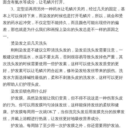
面含有氨水等成分，让毛鳞片打开。
3、定型后再用另外一种药水让毛鳞片关闭，经过几天的固定，基
本上可以保持下来，而染发的时候也是打开毛鳞片，所以，就会和烫
发的药水起冲突，不仅定型不能持久，而且颜色可能出现些许的偏
差，那也就是为什么我们和画报上染出的头发总是不一样的原因之
一。
烫染发之后几天洗头
刚刚染发是不建议立即清洗头发的，染发后洗头发需要注意，一
般建议使用温水，水温不要太高，否则很容易导致头发掉色严重，其
次洗头发的时候需要使用一些护发素，这样可以使头发发质变的更
好，护发素可以让毛鳞片闭合起来，修补染发给发丝带来的损伤。洗
发水方面选择碱性最低的，柔和不刺激头皮的洗发水，这样可以更好
的帮助人们护理头皮。
染发后锁色用什么好
护发膜。虽然染发能让我们变美，但不得不说这是一种伤害头皮
的行为。你可以用发膜均匀涂抹发丝，这样能保持发丝的柔软和健
康。护发膜每周用一次就OK了，当你洗完头发后用发膜充分的按摩发
丝，并戴上浴帽进行热蒸，让发丝更好地吸收营养成分。
护发油。每周除了至少用一次护发膜之外，你还需要用护发油。